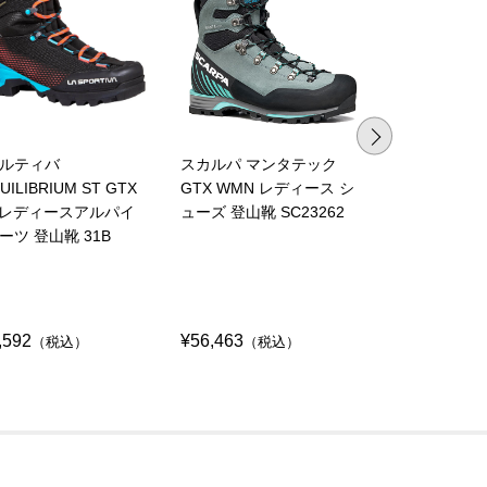
ルティバ
スカルパ マンタテック
スポルティバ
UILIBRIUM ST GTX
GTX WMN レディース シ
マウンテンブ
s レディースアルパイ
ューズ 登山靴 SC23262
TRANGO ALP
ーツ 登山靴 31B
WOMAN ゴ
ZFMS091
,592
¥56,463
¥60,291
（税込）
（税込）
（税