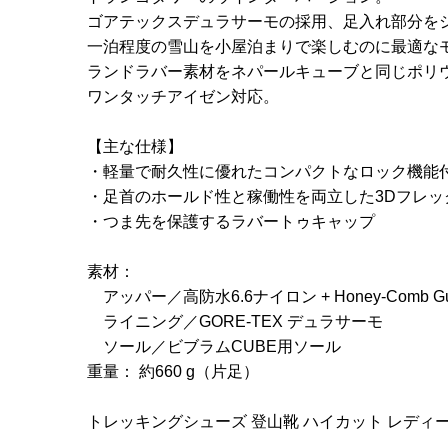
ゴアテックスデュラサーモの採用、足入れ部分を
一泊程度の雪山を小屋泊まりで楽しむのに最適な
ランドラバー素材をネパールキューブと同じポリ
ワンタッチアイゼン対応。
【主な仕様】
・軽量で耐久性に優れたコンパクトなロック機能
・足首のホールド性と稼働性を両立した3Dフレッ
・つま先を保護するラバートゥキャップ
素材：
アッパー／高防水6.6ナイロン + Honey-Comb Guard
ライニング／GORE-TEX デュラサーモ
ソール／ビブラムCUBE用ソール
重量： 約660 g（片足）
トレッキングシューズ 登山靴 ハイカット レディー