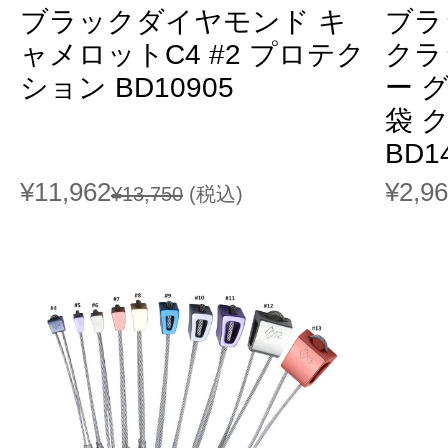
ブラックダイヤモンド キ
ブラ
ャメロットC4 #2 プロテク
クラ
ション BD10905
ー 
袋 
BD1
¥11,962
¥2,9
¥13,750
(税込)