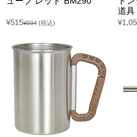
ューブ レッド BM290
トン
道具 
¥515
¥1,0
¥594
(税込)