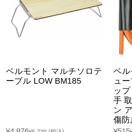
ベルモント マルチソロテ
ベル
ーブル LOW BM185
ュー
ップ
手 
ン 
傷防止
¥4,976
¥515
¥5,720
(税込)