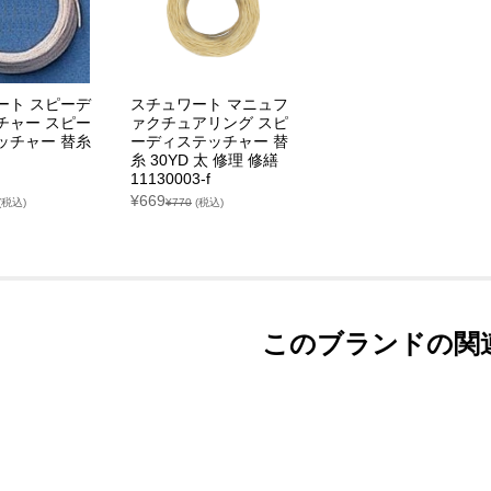
ート スピーデ
スチュワート マニュフ
チャー スピー
ァクチュアリング スピ
ッチャー 替糸
ーディステッチャー 替
糸 30YD 太 修理 修繕
11130003-f
¥669
(税込)
¥770
(税込)
このブランドの関