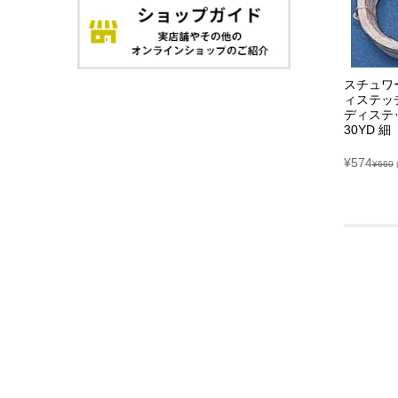
スチュワ
ィステッ
ディステ
30YD 細
¥574
¥660