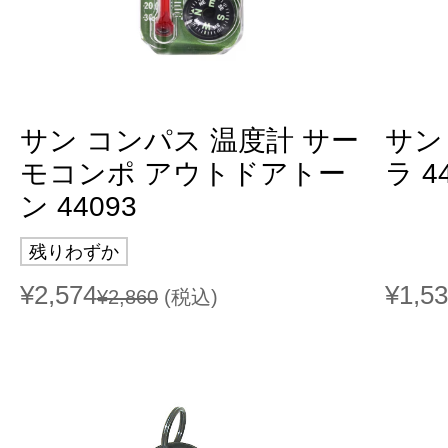
サン コンパス 温度計 サー
サン
モコンポ アウトドアトー
ラ 4
ン 44093
残りわずか
¥2,574
¥1,5
¥2,860
(税込)